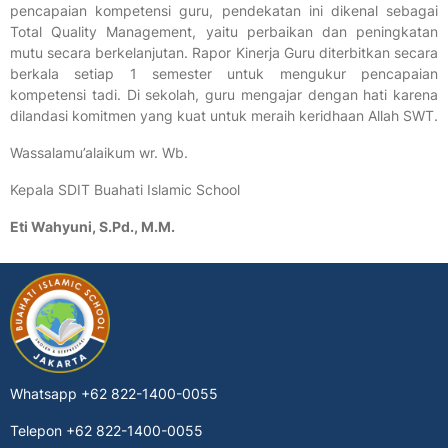
pencapaian kompetensi guru, pendekatan ini dikenal sebagai
Total Quality Management
, yaitu perbaikan dan peningkatan
mutu secara berkelanjutan. Rapor Kinerja Guru diterbitkan secara
berkala setiap 1 semester untuk mengukur pencapaian
kompetensi tadi. Di sekolah, guru mengajar dengan hati karena
dilandasi komitmen yang kuat untuk meraih keridhaan Allah SWT.
Wassalamu’alaikum wr. Wb.
Kepala SDIT Buahati Islamic School
Eti Wahyuni, S.Pd., M.M.
Whatsapp
+62 822-1400-0055
Telepon
+62 822-1400-0055