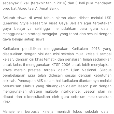
sebanyak 3 kali (terakhir tahun 2016) dan 3 kali pula mendapat
predikat Akreditasi A (Amat Baik).
Seluruh siswa di awal tahun ajaran akan diriset melalui
LSR
(
Learning Style Research
/ Riset Gaya Belajar) agar terpetakan
gaya belajarnya sehingga memudahkan para guru dalam
menggunakan strategi mengajar yang tepat dan sesuai dengan
gaya belajar setiap siswa.
Kurikulum pendidikan menggunakan Kurikulum 2013 yang
disesuaikan dengan visi dan misi sekolah mulai kelas 1 sampai
kelas 5 dengan ciri khas tematik dan penalaran ilmiah sedangkan
untuk kelas 6 menggunakan KTSP 2006 untuk lebih menyiapkan
siswa meraih prestasi terbaik dalam Ujian Nasional. Silabus
pembelajaran juga telah didesain sesuai dengan kebutuhan
sekolah. Penerapan
MIS
dalam hal kurikulum diantaranya melalui
perumusan silabus yang dituangkan dalam
lesson plan
dengan
menggunakan strategi
multiple intelligence
.
Lesson plan
ini
dibuat dan dikonsultasikan oleh guru sebelum melaksanakan
KBM.
Manajemen berbasis kinerja menjadi fokus sekolah dalam